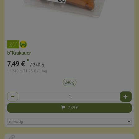
b*Krakauer
*
7,49 €
/ 240 g
1 * 240 g (31,23 € / 1 kg)
240 g
Anzahl
7,49
€