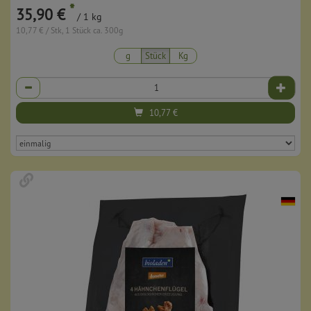
*
35,90 €
/ 1 kg
10,77 € / Stk, 1 Stück ca. 300g
g
Stück
Kg
Anzahl
10,77
€