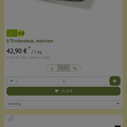
b*Rindersteak, mariniert
*
42,90 €
/ 1 kg
15,44 € / Stk, 1 Stück ca. 360g
g
Stück
Kg
Anzahl
15,44
€