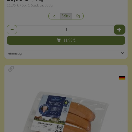
11,95 € / Stk, 1 Stück ca. 500g
g
Stück
Kg
Anzahl
11,95
€