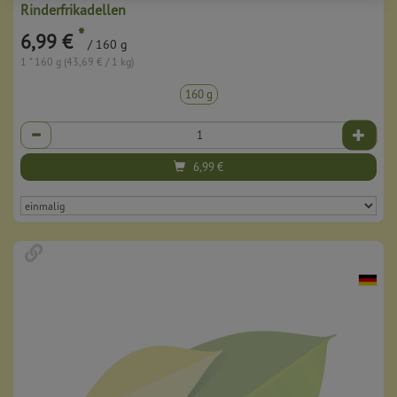
Rinderfrikadellen
*
6,99 €
/ 160 g
1 * 160 g (43,69 € / 1 kg)
160 g
Anzahl
6,99
€