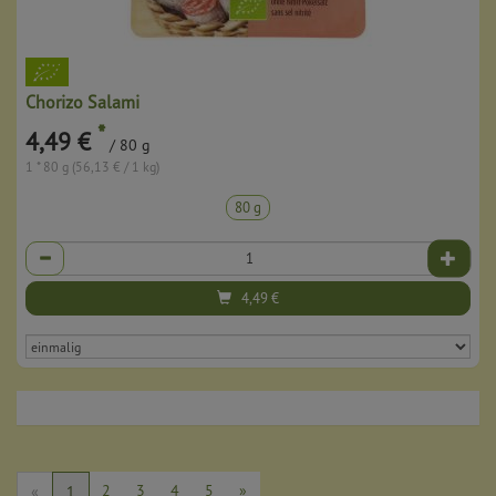
Chorizo Salami
*
4,49 €
/ 80 g
1 * 80 g (56,13 € / 1 kg)
80 g
Anzahl
4,49
€
2
3
4
5
»
«
1