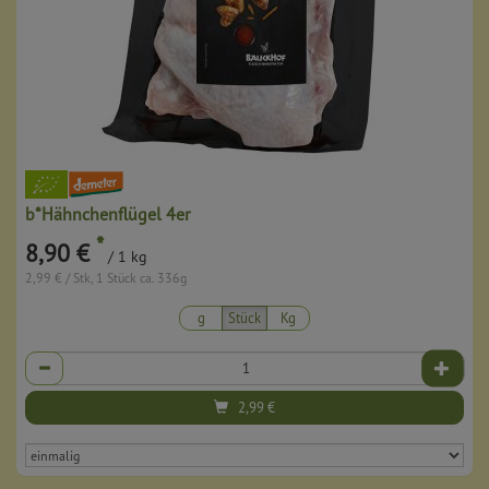
b*Hähnchenflügel 4er
*
8,90 €
/ 1 kg
2,99 € / Stk, 1 Stück ca. 336g
g
Stück
Kg
Anzahl
2,99
€