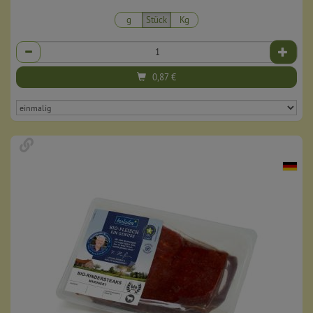
g
Stück
Kg
Anzahl
0,87
€