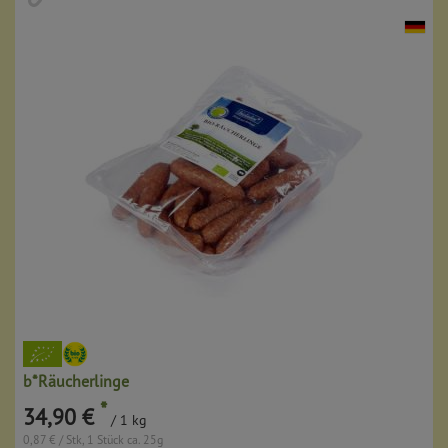
b*Räucherlinge
*
34,90 €
/ 1 kg
0,87 € / Stk, 1 Stück ca. 25g