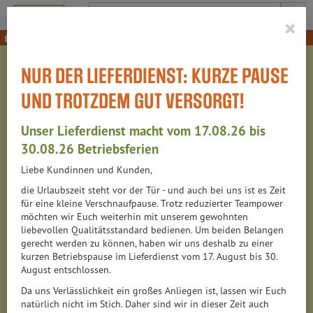
Produkt
×
Gekühltes & Frischetheke
Fleisch & Wurst
NUR DER LIEFERDIENST: KURZE PAUSE
FLEISCH & WURST
UND TROTZDEM GUT VERSORGT!
135 VON 6314
Unser Lieferdienst macht vom 17.08.26 bis
12
30.08.26 Betriebsferien
Liebe Kundinnen und Kunden,
Fleisch, Geflügel & Wild
76
die Urlaubszeit steht vor der Tür - und auch bei uns ist es Zeit
für eine kleine Verschnaufpause. Trotz reduzierter Teampower
Wurst & Schinken
73
möchten wir Euch weiterhin mit unserem gewohnten
liebevollen Qualitätsstandard bedienen. Um beiden Belangen
gerecht werden zu können, haben wir uns deshalb zu einer
kurzen Betriebspause im Lieferdienst vom 17. August bis 30.
August entschlossen.
Da uns Verlässlichkeit ein großes Anliegen ist, lassen wir Euch
Hersteller
Ernährung
Allergene
natürlich nicht im Stich. Daher sind wir in dieser Zeit auch