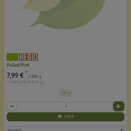
Pulled Pork
*
7,99 €
/ 200 g
1 * 200 g (39,95 € / 1 kg)
200 g
Anzahl
7,99
€