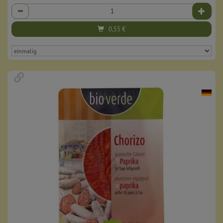
Anzahl
0,55
€