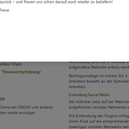
 zurück – und freuen uns schon darauf, euch wieder zu beliefern!
Treue.
Bits & Bytes Service und Lernen Gm
en
Für die Darstellung der Produkte
Anbieter eine Applikation der Bit
Str. 5, 14129 Berlin, ein.
tung
Mit Aufruf der Webseite wird eine
GmbH (Unterauftragsnehmer) aufg
Produkte, deren Bilder und Artik
Auftritte
Verbindung kann die IP-Adresse d
hlen“-Flyer
aufgerufene Webseite erfasst werd
 "Treuewertschätzung"
Rechtsgrundlage ist hierbei Art. 6 
Anbieters besteht an der Optimi
Anbieters.
Einbindung Social-Media
en
Der Anbieter setzt auf der Websit
m Sinne der DSGVO und anderer
aufgeführten sozialen Netzwerke e
aten sowie sonstiger
Die Einbindung der Plugins erfolgt
einen Klick auf die entsprechende
jeweiligen sozialen Netzwerks weit