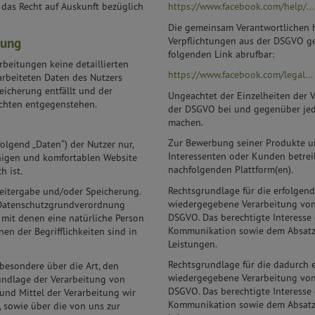
das Recht auf Auskunft bezüglich
https://www.facebook.com/help/...
Die gemeinsam Verantwortlichen h
Verpflichtungen aus der DSGVO ge
tung
folgenden Link abrufbar:
beitungen keine detaillierten
https://www.facebook.com/legal...
arbeiteten Daten des Nutzers
eicherung entfällt und der
Ungeachtet der Einzelheiten der 
chten entgegenstehen.
der DSGVO bei und gegenüber jed
machen.
Zur Bewerbung seiner Produkte u
lgend „Daten“) der Nutzer nur,
Interessenten oder Kunden betrei
ähigen und komfortablen Website
nachfolgenden Plattform(en).
h ist.
Rechtsgrundlage für die erfolgend
Weitergabe und/oder Speicherung.
wiedergegebene Verarbeitung von p
 Datenschutzgrundverordnung
DSGVO. Das berechtigte Interesse 
 mit denen eine natürliche Person
Kommunikation sowie dem Absatz
nen der Begrifflichkeiten sind in
Leistungen.
Rechtsgrundlage für die dadurch 
besondere über die Art, den
wiedergegebene Verarbeitung von p
undlage der Verarbeitung von
DSGVO. Das berechtigte Interesse 
nd Mittel der Verarbeitung wir
Kommunikation sowie dem Absatz
 sowie über die von uns zur