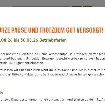
Produkt
KURZE PAUSE UND TROTZDEM GUT VERSORGT!
Bioläden
WissensWert
Aktuell-Events
Teil des Teams
Auch
.08.26 bis 30.08.26 Betriebsferien
h bei uns ist es Zeit für eine kleine Verschnaufpause. Trotz reduzierter 
andard bedienen. Um beiden Belangen gerecht werden zu können, haben 
st bis 30. August entschlossen.
st, lassen wir Euch natürlich nicht im Stich. Daher sind wir in dieser Zeit
eichbar! Bitte kontaktiert uns bei Fragen und Unsicherheiten gerne schon 
ÄRUNG
io
eser Zeit. Dauerbestellungen ruhen automatisch und starten ab dem 31. 