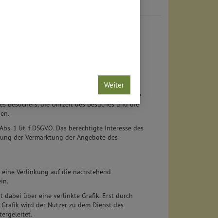
bH
 bzw. der Produktbeschreibungen setzt der
s & Bytes Service und Lernen GmbH, Breisgauer
 Verbindung zum Server der Corpex Internet
Weiter
ebaut, um dem Besucher die entsprechenden
elbeschreibungen anzeigen zu können. Durch die
es Besuchers, die Uhrzeit des Besuches und die
en.
Abs. 1 lit. f DSGVO. Das berechtigte Interesse des
erung der Vermarktung der Angebote des
e eine Verlinkung auf die nachstehend
in.
 dabei über eine verlinkte Grafik. Erst durch
 Grafik wird der Nutzer zu dem Dienst des
ergeleitet.