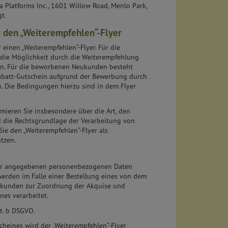
a Platforms Inc., 1601 Willow Road, Menlo Park,
t.
r den „Weiterempfehlen“-Flyer
einen „Weiterempfehlen“-Flyer. Für die
die Möglichkeit durch die Weiterempfehlung
en. Für die beworbenen Neukunden besteht
Rabatt-Gutschein aufgrund der Bewerbung durch
. Die Bedingungen hierzu sind in dem Flyer
ieren Sie insbesondere über die Art, den
 die Rechtsgrundlage der Verarbeitung von
e den „Weiterempfehlen“-Flyer als
tzen.
yer angegebenen personenbezogenen Daten
 werden im Falle einer Bestellung eines von dem
kunden zur Zuordnung der Akquise und
es verarbeitet.
it. b DSGVO.
heines wird der „Weiterempfehlen“-Flyer