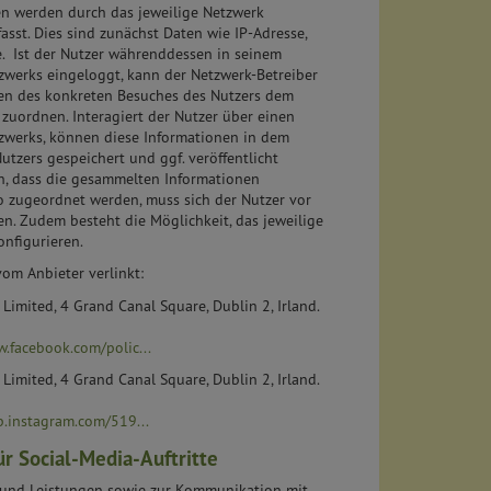
n werden durch das jeweilige Netzwerk
asst. Dies sind zunächst Daten wie IP-Adresse,
e. Ist der Nutzer währenddessen in seinem
zwerks eingeloggt, kann der Netzwerk-Betreiber
nen des konkreten Besuches des Nutzers dem
zuordnen. Interagiert der Nutzer über einen
tzwerks, können diese Informationen in dem
tzers gespeichert und ggf. veröffentlicht
rn, dass die gesammelten Informationen
 zugeordnet werden, muss sich der Nutzer vor
n. Zudem besteht die Möglichkeit, das jeweilige
nfigurieren.
om Anbieter verlinkt:
Limited, 4 Grand Canal Square, Dublin 2, Irland.
w.facebook.com/polic...
Limited, 4 Grand Canal Square, Dublin 2, Irland.
p.instagram.com/519...
ür Social-Media-Auftritte
und Leistungen sowie zur Kommunikation mit