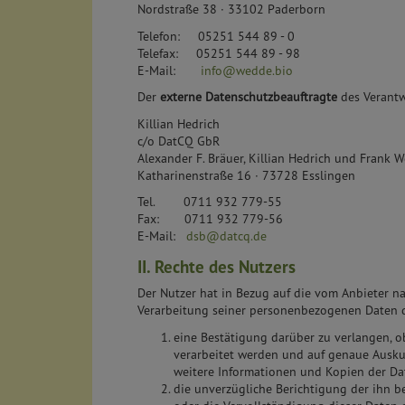
Nordstraße 38 · 33102 Paderborn
Telefon: 05251 544 89 - 0
Telefax: 05251 544 89 - 98
E-Mail:
info@wedde.bio
Der
externe Datenschutzbeauftragte
des Verantwo
Killian Hedrich
c/o DatCQ GbR
Alexander F. Bräuer, Killian Hedrich und Frank W
Katharinenstraße 16 · 73728 Esslingen
Tel. 0711 932 779-55
Fax: 0711 932 779-56
E-Mail:
dsb@datcq.de
II. Rechte des Nutzers
Der Nutzer hat in Bezug auf die vom Anbieter 
Verarbeitung seiner personenbezogenen Daten d
eine Bestätigung darüber zu verlangen, o
verarbeitet werden und auf genaue Ausku
weitere Informationen und Kopien der Da
die unverzügliche Berichtigung der ihn b