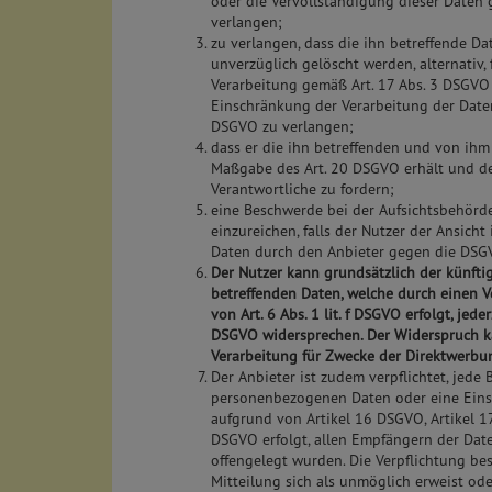
oder die Vervollständigung dieser Daten
verlangen;
zu verlangen, dass die ihn betreffende D
unverzüglich gelöscht werden, alternativ, 
Verarbeitung gemäß Art. 17 Abs. 3 DSGVO e
Einschränkung der Verarbeitung der Date
DSGVO zu verlangen;
dass er die ihn betreffenden und von ihm
Maßgabe des Art. 20 DSGVO erhält und d
Verantwortliche zu fordern;
eine Beschwerde bei der Aufsichtsbehörd
einzureichen, falls der Nutzer der Ansicht 
Daten durch den Anbieter gegen die DSGV
Der Nutzer kann grundsätzlich der künfti
betreffenden Daten, welche durch einen 
von Art. 6 Abs. 1 lit. f DSGVO erfolgt, jed
DSGVO widersprechen. Der Widerspruch k
Verarbeitung für Zwecke der Direktwerbun
Der Anbieter ist zudem verpflichtet, jede
personenbezogenen Daten oder eine Eins
aufgrund von Artikel 16 DSGVO, Artikel 1
DSGVO erfolgt, allen Empfängern der Date
offengelegt wurden. Die Verpflichtung best
Mitteilung sich als unmöglich erweist o