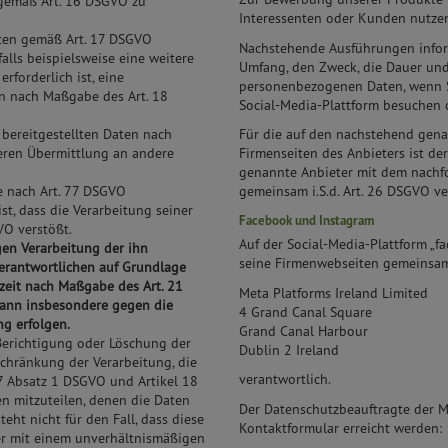
 gemäß Art. 16 DSGVO zu
Interessenten oder Kunden nutzen
aten gemäß Art. 17 DSGVO
Nachstehende Ausführungen inform
falls beispielsweise eine weitere
Umfang, den Zweck, die Dauer und
rforderlich ist, eine
personenbezogenen Daten, wenn Si
n nach Maßgabe des Art. 18
Social-Media-Plattform besuchen o
 bereitgestellten Daten nach
Für die auf den nachstehend gena
eren Übermittlung an andere
Firmenseiten des Anbieters ist de
genannte Anbieter mit dem nachfo
e nach Art. 77 DSGVO
gemeinsam i.S.d. Art. 26 DSGVO ve
ist, dass die Verarbeitung seiner
Facebook und Instagram
O verstößt.
Auf der Social-Media-Plattform „fa
gen Verarbeitung der ihn
seine Firmenwebseiten gemeinsam
Verantwortlichen auf Grundlage
erzeit nach Maßgabe des Art. 21
Meta Platforms Ireland Limited
ann insbesondere gegen die
4 Grand Canal Square
g erfolgen.
Grand Canal Harbour
 Berichtigung oder Löschung der
Dublin 2 Ireland
chränkung der Verarbeitung, die
verantwortlich.
7 Absatz 1 DSGVO und Artikel 18
n mitzuteilen, denen die Daten
Der Datenschutzbeauftragte der M
eht nicht für den Fall, dass diese
Kontaktformular erreicht werden:
der mit einem unverhältnismäßigen