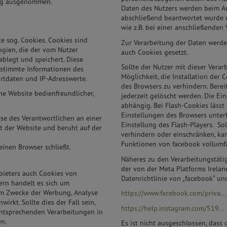
ung ausgenommen.
Daten des Nutzers werden beim Anb
abschließend beantwortet wurde u
wie z.B. bei einer anschließende
e sog. Cookies. Cookies sind
Zur Verarbeitung der Daten werden
ogien, die der vom Nutzer
auch Cookies gesetzt.
ablegt und speichert. Diese
Sollte der Nutzer mit dieser Verar
estimmte Informationen des
Möglichkeit, die Installation der
ortdaten und IP-Adresswerte.
des Browsers zu verhindern. Berei
ne Website bedienfreundlicher,
jederzeit gelöscht werden. Die Ei
abhängig. Bei Flash-Cookies lässt 
Einstellungen des Browsers unter
se des Verantwortlichen an einer
Einstellung des Flash-Players. Sol
t der Website und beruht auf der
verhindern oder einschränken, kan
Funktionen von facebook vollumfä
einen Browser schließt.
Näheres zu den Verarbeitungstäti
der von der Meta Platforms Irelan
bieters auch Cookies von
Datenrichtlinie von „facebook“ un
tern handelt es sich um
um Zwecke der Werbung, Analyse
https://www.facebook.com/priva...
rkt. Sollte dies der Fall sein,
https://help.instagram.com/519...
ntsprechenden Verarbeitungen in
n.
Es ist nicht ausgeschlossen, dass