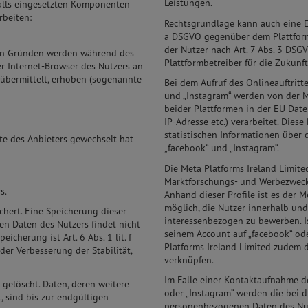
Leistungen.
alls eingesetzten Komponenten
rbeiten:
Rechtsgrundlage kann auch eine Ei
a DSGVO gegenüber dem Plattformb
der Nutzer nach Art. 7 Abs. 3 DSG
en Gründen werden während des
Plattformbetreiber für die Zukunft
er Internet-Browser des Nutzers an
 übermittelt, erhoben (sogenannte
Bei dem Aufruf des Onlineauftritte
und „Instagram“ werden von der Me
beider Plattformen in der EU Date
IP-Adresse etc.) verarbeitet. Die
statistischen Informationen über
ite des Anbieters gewechselt hat
„facebook“ und „Instagram“.
Die Meta Platforms Ireland Limite
Marktforschungs- und Werbezwecke
s.
Anhand dieser Profile ist es der M
möglich, die Nutzer innerhalb un
ert. Eine Speicherung dieser
interessenbezogen zu bewerben. Is
 Daten des Nutzers findet nicht
seinem Account auf „facebook“ ode
icherung ist Art. 6 Abs. 1 lit. f
Platforms Ireland Limited zudem 
der Verbesserung der Stabilität,
verknüpfen.
Im Falle einer Kontaktaufnahme d
gelöscht. Daten, deren weitere
oder „Instagram“ werden die bei 
, sind bis zur endgültigen
personenbezogenen Daten des Nutz