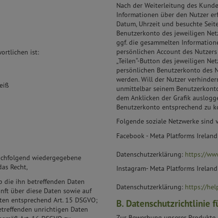
Nach der Weiterleitung des Kunde
Informationen über den Nutzer erf
Datum, Uhrzeit und besuchte Seit
Benutzerkonto des jeweiligen Net
ggf. die gesammelten Informatio
persönlichen Account des Nutzers 
rtlichen ist:
„Teilen“-Button des jeweiligen Ne
persönlichen Benutzerkonto des Nu
werden. Will der Nutzer verhinde
eiß
unmittelbar seinem Benutzerkonto
dem Anklicken der Grafik auslogge
Benutzerkonto entsprechend zu ko
Folgende soziale Netzwerke sind v
Facebook - Meta Platforms Ireland 
Datenschutzerklärung:
https://ww
nachfolgend wiedergegebene
as Recht,
Instagram- Meta Platforms Ireland 
b die ihn betreffenden Daten
Datenschutzerklärung:
https://hel
nft über diese Daten sowie auf
ten entsprechend Art. 15 DSGVO;
B. Datenschutzrichtlinie f
etreffenden unrichtigen Daten
Zur Bewerbung unserer Produkte 