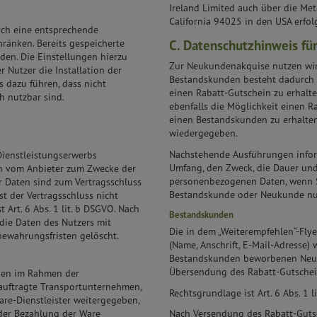
Ireland Limited auch über die Met
California 94025 in den USA erfolg
urch eine entsprechende
C. Datenschutzhinweis fü
ränken. Bereits gespeicherte
den. Die Einstellungen hierzu
Zur Neukundenakquise nutzen wir 
 Nutzer die Installation der
Bestandskunden besteht dadurch 
 dazu führen, dass nicht
einen Rabatt-Gutschein zu erhalt
h nutzbar sind.
ebenfalls die Möglichkeit einen 
einen Bestandskunden zu erhalten
wiedergegeben.
Nachstehende Ausführungen inform
ienstleistungserwerbs
Umfang, den Zweck, die Dauer und
 vom Anbieter zum Zwecke der
personenbezogenen Daten, wenn Si
r Daten sind zum Vertragsschluss
Bestandskunde oder Neukunde nu
st der Vertragsschluss nicht
 Art. 6 Abs. 1 lit. b DSGVO. Nach
Bestandskunden
die Daten des Nutzers mit
Die in dem „Weiterempfehlen“-Fl
bewahrungsfristen gelöscht.
(Name, Anschrift, E-Mail-Adresse)
Bestandskunden beworbenen Neu
Übersendung des Rabatt-Gutschein
den im Rahmen der
eauftragte Transportunternehmen,
Rechtsgrundlage ist Art. 6 Abs. 1 l
are-Dienstleister weitergegeben,
oder Bezahlung der Ware
Nach Versendung des Rabatt-Gutsc