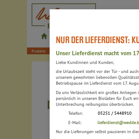
wedde.bio
NUR DER LIEFERDIENST: 
Produkte
Shop
Bistros
Lieferdienst
Produkte
Unser Lieferdienst macht vom 17
Liebe Kundinnen und Kunden,
die Urlaubszeit steht vor der Tür - und auc
unserem gewohnten liebevollen Qualitätsst
Betriebspause im Lieferdienst vom 17. Augu
Da uns Verlässlichkeit ein großes Anliegen i
persönlich in unseren Bioläden für Euch err
DATENSCHUTZERKL
Unterbrechung reibungslos überbrücken.
Telefon:
05251 / 5448910
E-Mail:
lieferdienst@wedde.b
Nur die Lieferungen selbst pausieren in di