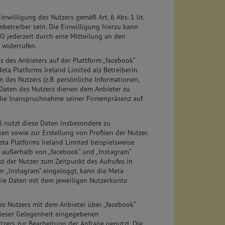
nwilligung des Nutzers gemäß Art. 6 Abs. 1 lit.
etreiber sein. Die Einwilligung hierzu kann
VO jederzeit durch eine Mitteilung an den
 widerrufen.
s des Anbieters auf der Plattform „facebook“
ta Platforms Ireland Limited als Betreiberin
n des Nutzers (z.B. persönliche Informationen,
se Daten des Nutzers dienen dem Anbieter zu
 die Inanspruchnahme seiner Firmenpräsenz auf
d nutzt diese Daten insbesondere zu
n sowie zur Erstellung von Profilen der Nutzer.
eta Platforms Ireland Limited beispielsweise
d außerhalb von „facebook“ und „Instagram“
t der Nutzer zum Zeitpunkt des Aufrufes in
r „Instagram“ eingeloggt, kann die Meta
die Daten mit dem jeweiligen Nutzerkonto
es Nutzers mit dem Anbieter über „facebook“
dieser Gelegenheit eingegebenen
ers zur Bearbeitung der Anfrage genutzt. Die