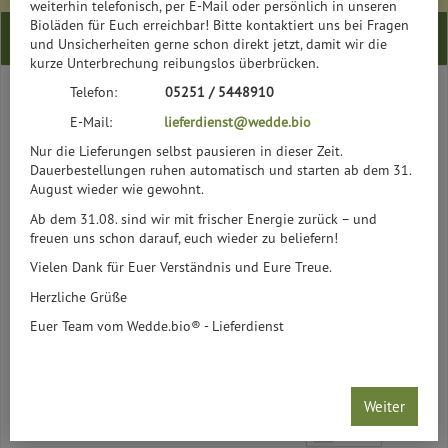
weiterhin telefonisch, per E-Mail oder persönlich in unseren
Alle Preise in EUR (€) inkl. gesetzlicher Mehrwertsteuer, zuzüglich
Bioläden für Euch erreichbar! Bitte kontaktiert uns bei Fragen
und Unsicherheiten gerne schon direkt jetzt, damit wir die
Versandkosten, Pfand und optionaler Servicegebühren.
kurze Unterbrechung reibungslos überbrücken.
Telefon:
05251 / 5448910
E-Mail:
lieferdienst@wedde.bio
Nur die Lieferungen selbst pausieren in dieser Zeit.
Dauerbestellungen ruhen automatisch und starten ab dem 31.
August wieder wie gewohnt.
Ab dem 31.08. sind wir mit frischer Energie zurück – und
DE-ÖKO-039
freuen uns schon darauf, euch wieder zu beliefern!
Vielen Dank für Euer Verständnis und Eure Treue.
Herzliche Grüße
Euer Team vom Wedde.bio® - Lieferdienst
ZAHLUNG
alle Kontakte &
Öffnungszeiten
Weiter
Detmold:
05231 229 40