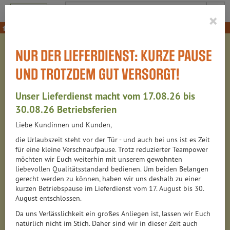
Produkt
×
NUR DER LIEFERDIENST: KURZE PAUSE
Wir - dasTeam
UND TROTZDEM GUT VERSORGT!
Claus Wedde
Unser Lieferdienst macht vom 17.08.26 bis
30.08.26 Betriebsferien
Unser Antrieb
Liebe Kundinnen und Kunden,
Regionale Partner
die Urlaubszeit steht vor der Tür - und auch bei uns ist es Zeit
für eine kleine Verschnaufpause. Trotz reduzierter Teampower
Weitere Lieferanten
möchten wir Euch weiterhin mit unserem gewohnten
liebevollen Qualitätsstandard bedienen. Um beiden Belangen
Nachhaltigkeit
gerecht werden zu können, haben wir uns deshalb zu einer
kurzen Betriebspause im Lieferdienst vom 17. August bis 30.
Meinung und Wissen
August entschlossen.
Da uns Verlässlichkeit ein großes Anliegen ist, lassen wir Euch
natürlich nicht im Stich. Daher sind wir in dieser Zeit auch