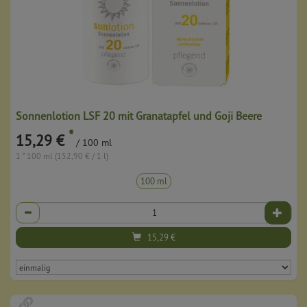
Sonnenlotion LSF 20 mit Granatapfel und Goji Beere
*
15,29 €
/ 100 ml
1 * 100 ml (152,90 € / 1 l)
100 ml
Anzahl
15,29
€