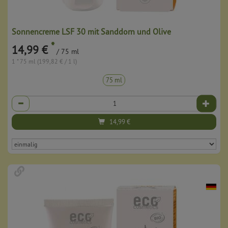
Sonnencreme LSF 30 mit Sanddorn und Olive
*
14,99 €
/ 75 ml
1 * 75 ml (199,82 € / 1 l)
75 ml
Anzahl
14,99
€