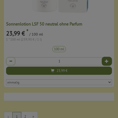
Sonnenlotion LSF 50 neutral ohne Parfum
*
23,99 €
/ 100 ml
1 * 100 ml (239,90 € / 1 l)
100 ml
Anzahl
23,99
€
2
»
«
1