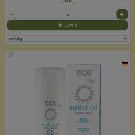
100 ml
Anzahl
19,90
€