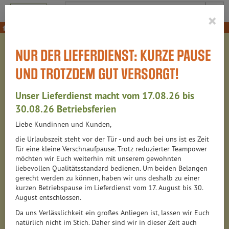
Produkt
×
Für den Körper
Sonnenpflege
NUR DER LIEFERDIENST: KURZE PAUSE
SONNENPFLEGE
UND TROTZDEM GUT VERSORGT!
20 VON 6314
Unser Lieferdienst macht vom 17.08.26 bis
12
30.08.26 Betriebsferien
Liebe Kundinnen und Kunden,
die Urlaubszeit steht vor der Tür - und auch bei uns ist es Zeit
Hersteller
Ernährung
Allergene
für eine kleine Verschnaufpause. Trotz reduzierter Teampower
möchten wir Euch weiterhin mit unserem gewohnten
liebevollen Qualitätsstandard bedienen. Um beiden Belangen
gerecht werden zu können, haben wir uns deshalb zu einer
kurzen Betriebspause im Lieferdienst vom 17. August bis 30.
August entschlossen.
Da uns Verlässlichkeit ein großes Anliegen ist, lassen wir Euch
natürlich nicht im Stich. Daher sind wir in dieser Zeit auch