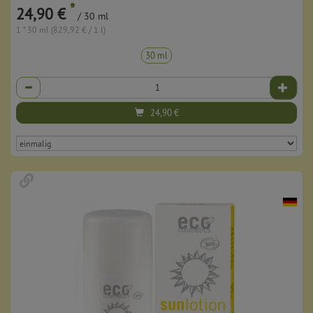
*
24,90 €
/ 30 ml
1 * 30 ml (829,92 € / 1 l)
30 ml
Anzahl
24,90
€