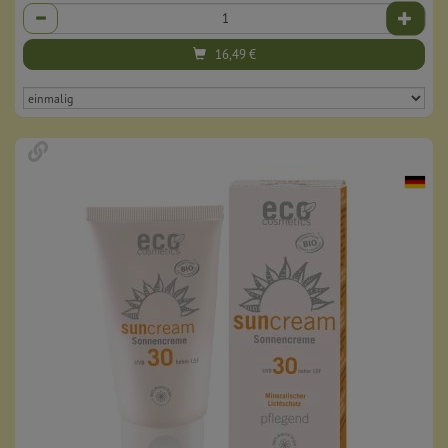
Anzahl
16,49
€