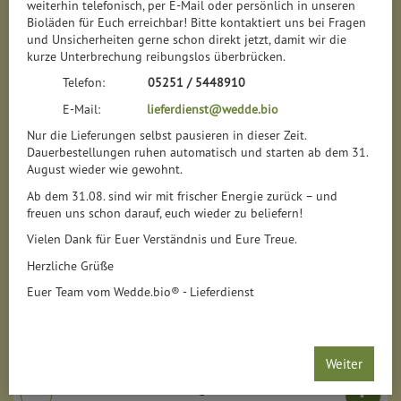
weiterhin telefonisch, per E-Mail oder persönlich in unseren
Bioläden für Euch erreichbar! Bitte kontaktiert uns bei Fragen
und Unsicherheiten gerne schon direkt jetzt, damit wir die
kurze Unterbrechung reibungslos überbrücken.
Telefon:
05251 / 5448910
E-Mail:
lieferdienst@wedde.bio
Nur die Lieferungen selbst pausieren in dieser Zeit.
Dauerbestellungen ruhen automatisch und starten ab dem 31.
August wieder wie gewohnt.
Ab dem 31.08. sind wir mit frischer Energie zurück – und
freuen uns schon darauf, euch wieder zu beliefern!
Vielen Dank für Euer Verständnis und Eure Treue.
After Sun Lotion
Herzliche Grüße
*
Euer Team vom Wedde.bio® - Lieferdienst
8,29 €
/ 200 ml
1 * 200 ml (41,45 € / 1 l)
200 ml
Weiter
Anzahl