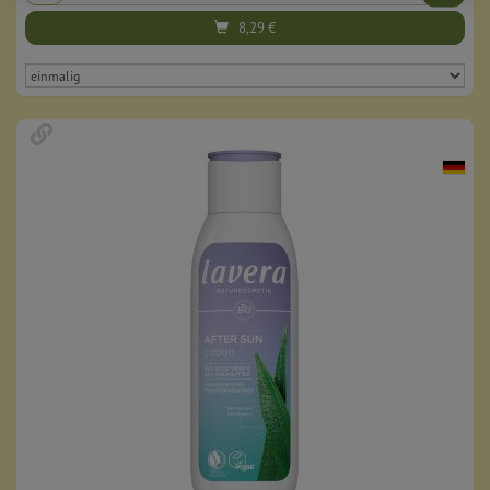
8,29
€