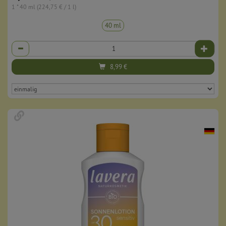
1 * 40 ml (224,75 € / 1 l)
40 ml
Anzahl
8,99
€