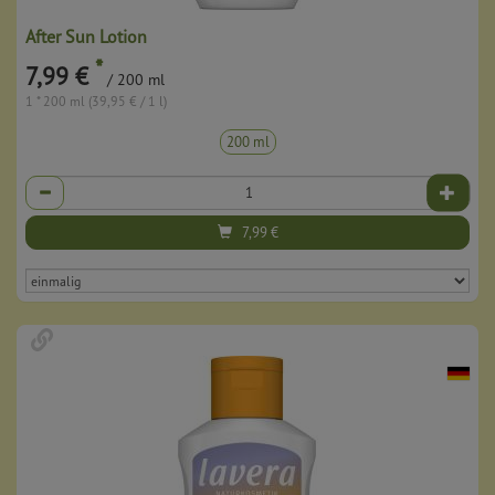
After Sun Lotion
*
7,99 €
/ 200 ml
1 * 200 ml (39,95 € / 1 l)
200 ml
Anzahl
7,99
€