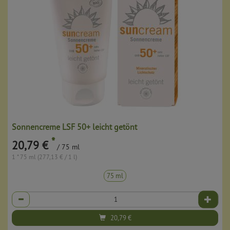
Sonnencreme LSF 50+ leicht getönt
*
20,79 €
/ 75 ml
1 * 75 ml (277,13 € / 1 l)
75 ml
Anzahl
20,79
€