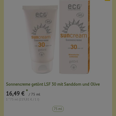
Sonnencreme getönt LSF 30 mit Sanddorn und Olive
*
16,49 €
/ 75 ml
1 * 75 ml (219,81 € / 1 l)
75 ml