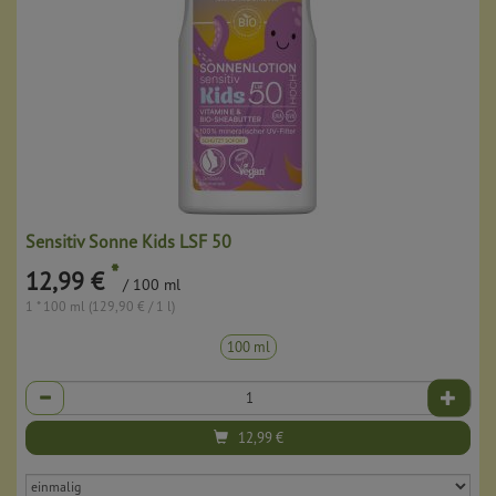
Sensitiv Sonne Kids LSF 50
*
12,99 €
/ 100 ml
1 * 100 ml (129,90 € / 1 l)
100 ml
Anzahl
12,99
€