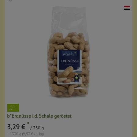
b*Erdnüsse i.d. Schale geröstet
*
3,29 €
/ 330 g
1 * 330 g (9,97 € / 1 kg)