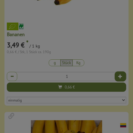
Bananen
*
3,49 €
/ 1 kg
0,66 € / Stk, 1 Stück ca. 190g
g
Stück
Kg
Anzahl
0,66
€