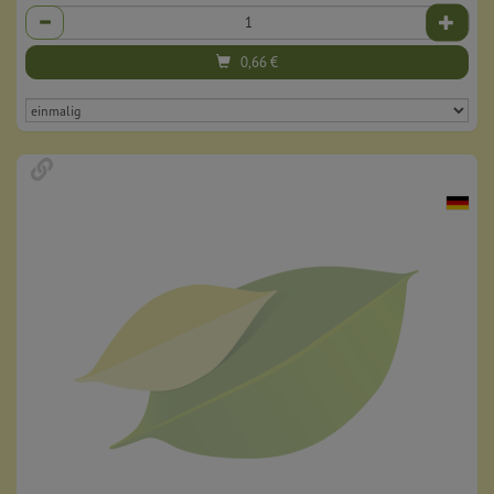
Anzahl
0,66
€