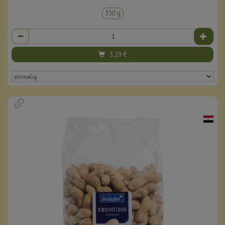
330 g
Anzahl
3,29
€