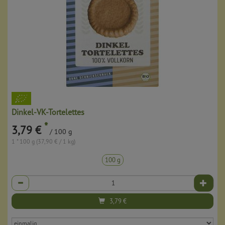
Dinkel-VK-Tortelettes
*
3,79 €
/ 100 g
1 * 100 g (37,90 € / 1 kg)
100 g
Anzahl
3,79
€