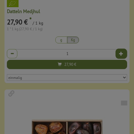
Datteln Medjhul
*
27,90 €
/ 1 kg
1 * 1 kg (27,90 € / 1 kg)
g
Kg
Anzahl
27,90
€