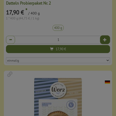
Datteln Probierpaket Nr. 2
*
17,90 €
/ 400 g
1 * 400 g (44,75 € / 1 kg)
400 g
Anzahl
17,90
€