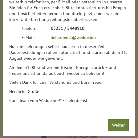
weiterhin telefonisch, per E-Mail oder persönlich in unseren
Bioläden für Euch erreichbar! Bitte kontaktiert uns bei Fragen
Pflaumen, Pfirsiche & Co.
12
und Unsicherheiten gerne schon direkt jetzt, damit wir die
kurze Unterbrechung reibungslos überbrücken.
Nüsse, Datteln & Co.
9
Telefon:
05251 / 5448910
E-Mail:
lieferdienst@wedde.bio
Nur die Lieferungen selbst pausieren in dieser Zeit.
Dauerbestellungen ruhen automatisch und starten ab dem 31.
August wieder wie gewohnt.
Hersteller
Ernährung
Allergene
Ab dem 31.08. sind wir mit frischer Energie zurück – und
freuen uns schon darauf, euch wieder zu beliefern!
Vielen Dank für Euer Verständnis und Eure Treue.
Herzliche Grüße
Euer Team vom Wedde.bio® - Lieferdienst
Weiter