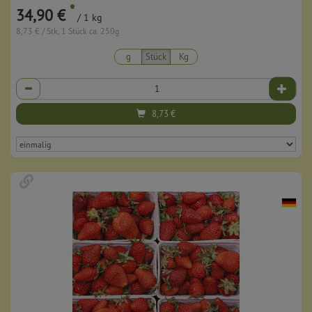
*
34,90 €
/ 1 kg
8,73 € / Stk, 1 Stück ca. 250g
g
Stück
Kg
Anzahl
8,73
€