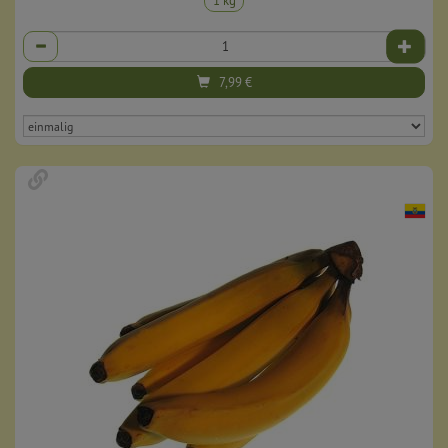
1 kg
Anzahl
7,99
€