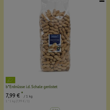
b*Erdnüsse i.d. Schale geröstet
*
7,99 €
/ 1 kg
1 * 1 kg (7,99 € / 1)