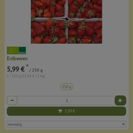
Erdbeeren
*
5,99 €
/ 250 g
1 * 250 g (23,96 € / 1 kg)
250 g
Anzahl
5,99
€