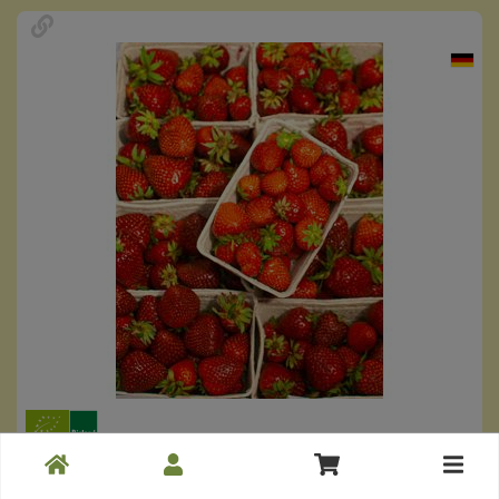
Erdbeeren
Toggle
*
23,96 €
cart
/ 1 kg