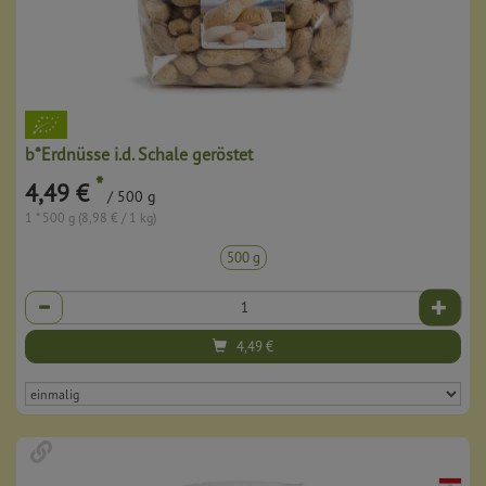
b*Erdnüsse i.d. Schale geröstet
*
4,49 €
/ 500 g
1 * 500 g (8,98 € / 1 kg)
500 g
Anzahl
4,49
€