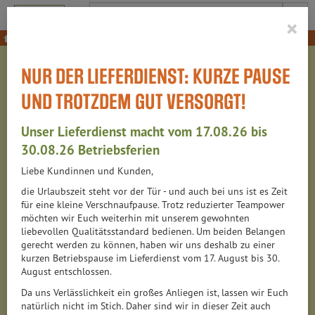
Produkt
×
Obst
NUR DER LIEFERDIENST: KURZE PAUSE
OBST
UND TROTZDEM GUT VERSORGT!
79 VON 6314
Unser Lieferdienst macht vom 17.08.26 bis
12
30.08.26 Betriebsferien
Liebe Kundinnen und Kunden,
Saisonales Obst
30
die Urlaubszeit steht vor der Tür - und auch bei uns ist es Zeit
für eine kleine Verschnaufpause. Trotz reduzierter Teampower
Bananen, Äpfel & Co
9
möchten wir Euch weiterhin mit unserem gewohnten
liebevollen Qualitätsstandard bedienen. Um beiden Belangen
Orangen, Zitronen & Co
5
gerecht werden zu können, haben wir uns deshalb zu einer
kurzen Betriebspause im Lieferdienst vom 17. August bis 30.
August entschlossen.
Trauben, Beeren & Co.
13
Da uns Verlässlichkeit ein großes Anliegen ist, lassen wir Euch
natürlich nicht im Stich. Daher sind wir in dieser Zeit auch
Südfrüchte, Melonen & Co.
25