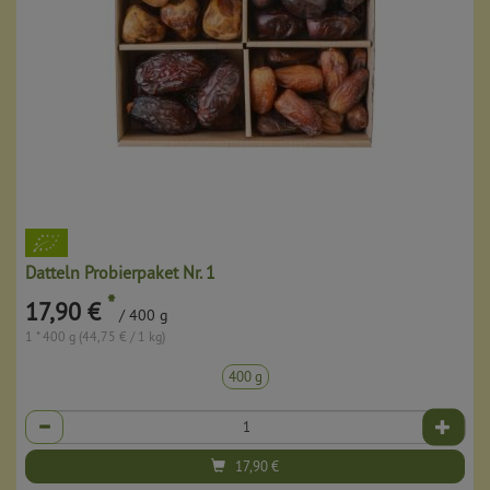
Datteln Probierpaket Nr. 1
*
17,90 €
/ 400 g
1 * 400 g (44,75 € / 1 kg)
400 g
Anzahl
17,90
€