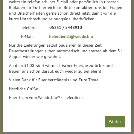
weiterhin telefonisch, per E-Mail oder persönlich in unseren
Präsentkorb in der passenden Größe in den Warenkorb –
Bioläden für Euch erreichbar! Bitte kontaktiert uns bei Fragen
wir stellen eine passende Auswahl für Sie zusammen
und Unsicherheiten gerne schon direkt jetzt, damit wir die
Eilige Bestellung?
kurze Unterbrechung reibungslos überbrücken.
Rufen Sie uns unter
05251 544 89-10
an – wir helfen Ihnen
Telefon:
05251 / 5448910
gerne kurzfristig weiter!
E-Mail:
lieferdienst@wedde.bio
Hinweis zur Mehrwertsteuer:
Nur die Lieferungen selbst pausieren in dieser Zeit.
Dauerbestellungen ruhen automatisch und starten ab dem 31.
Unsere Produkte unterliegen teilweise unterschiedlichen
August wieder wie gewohnt.
Mehrwertsteuersätzen
. Diese werden selbstverständlich
pro
Artikel korrekt auf Ihrer Rechnung ausgewiesen
.
Ab dem 31.08. sind wir mit frischer Energie zurück – und
freuen uns schon darauf, euch wieder zu beliefern!
Vielen Dank für Euer Verständnis und Eure Treue.
Oder darf es ein Gutschein sein?
Herzliche Grüße
Hier geht’s zu unseren Gutscheinen – flexibel einlösbar im
Onlineshop sowie in unseren Läden in Detmold, Paderborn
Euer Team vom Wedde.bio® - Lieferdienst
und Warburg.
Weiter
Hersteller
Allergene