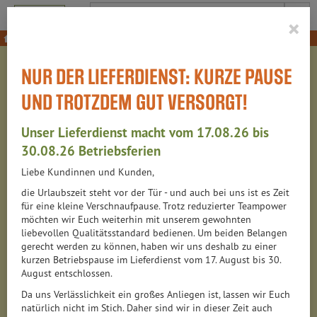
Produkt
×
Themeneinkäufe
Geschenkkörbe
NUR DER LIEFERDIENST: KURZE PAUSE
GESCHENKKÖRBE
UND TROTZDEM GUT VERSORGT!
6 VON 6314
Unser Lieferdienst macht vom 17.08.26 bis
12
30.08.26 Betriebsferien
Geschenkkörbe – fix & fertig oder individuell
Liebe Kundinnen und Kunden,
die Urlaubszeit steht vor der Tür - und auch bei uns ist es Zeit
Ob fertig zusammengestellt oder ganz individuell – bei uns
für eine kleine Verschnaufpause. Trotz reduzierter Teampower
finden Sie den passenden
Geschenkkorb für jeden Anlass
:
möchten wir Euch weiterhin mit unserem gewohnten
Wählen Sie einen unserer
vorgefertigten Geschenkkörbe
liebevollen Qualitätsstandard bedienen. Um beiden Belangen
im Shop
gerecht werden zu können, haben wir uns deshalb zu einer
kurzen Betriebspause im Lieferdienst vom 17. August bis 30.
Oder stellen Sie Ihre Wunschprodukte selbst zusammen
August entschlossen.
und geben im Bemerkungsfeld an, dass es ein
Geschenkkorb sein soll
Da uns Verlässlichkeit ein großes Anliegen ist, lassen wir Euch
natürlich nicht im Stich. Daher sind wir in dieser Zeit auch
Keine genaue Vorstellung?
Dann legen Sie einfach einen