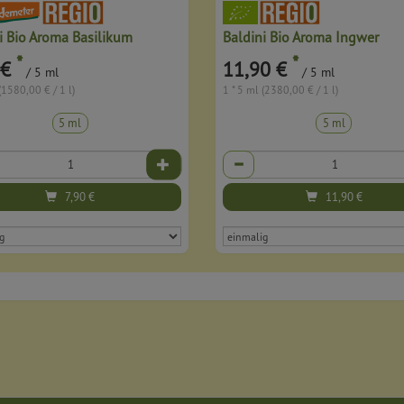
i Bio Aroma Basilikum
Baldini Bio Aroma Ingwer
*
*
 €
11,90 €
/ 5 ml
/ 5 ml
(1580,00 € / 1 l)
1 * 5 ml (2380,00 € / 1 l)
5 ml
5 ml
Anzahl
7,90
€
11,90
€