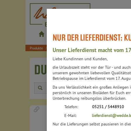
wedde.bio
NUR DER LIEFERDIENST: 
Produkte
Shop
Bistros
Lieferdienst
Produkte
Drogerie & Haushalt
Drogerie
Duftöle & Zube
Unser Lieferdienst macht vom 17
Liebe Kundinnen und Kunden,
DUFTÖLE & ZUBEHÖR
die Urlaubszeit steht vor der Tür - und auc
unserem gewohnten liebevollen Qualitätsst
Betriebspause im Lieferdienst vom 17. Augu
Da uns Verlässlichkeit ein großes Anliegen i
Herstell
persönlich in unseren Bioläden für Euch err
Unterbrechung reibungslos überbrücken.
Telefon:
05251 / 5448910
E-Mail:
lieferdienst@wedde.b
Nur die Lieferungen selbst pausieren in di