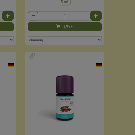
5 ml
Anzahl
3,95
€