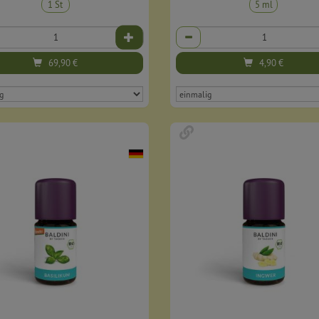
1 St
5 ml
Anzahl
69,90
€
4,90
€