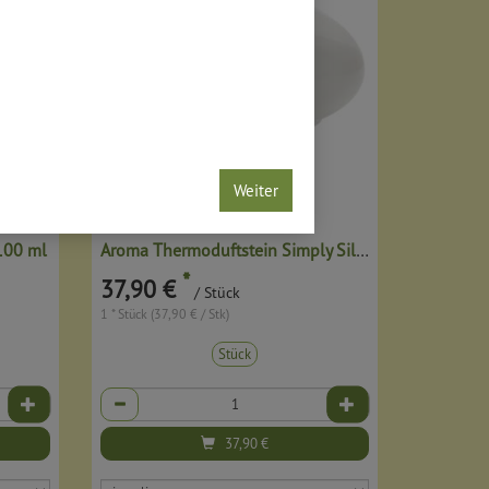
Weiter
100 ml
Aroma Thermoduftstein Simply Silent
*
37,90 €
/ Stück
1 * Stück (37,90 € / Stk)
Stück
Anzahl
37,90
€