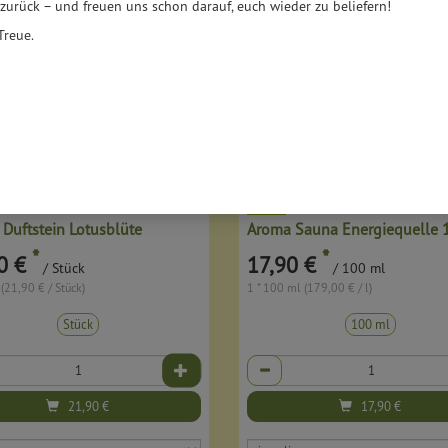
 zurück – und freuen uns schon darauf, euch wieder zu beliefern!
Treue.
Duftstein Lotusblüte
Aroma Sauna Energiequelle 
*
*
0 €
17,90 €
/ Stück
/ 100 ml
 (21,90 € / Stück)
1 * 100 ml (179,00 € / l)
Stück
100 ml
Anzahl
21,90
€
17,90
€