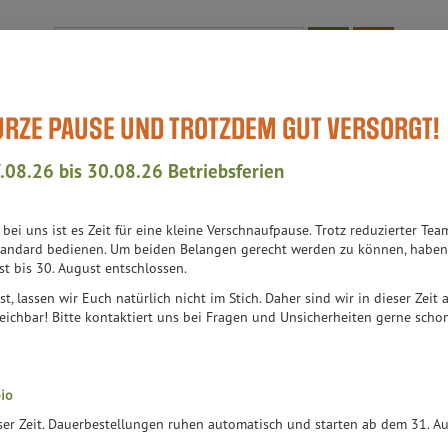
Produkt
KURZE PAUSE UND TROTZDEM GUT VERSORGT!
Bioläden
WissensWert
Aktuell-Events
Teil des Teams
Auch
hör
.08.26 bis 30.08.26 Betriebsferien
h bei uns ist es Zeit für eine kleine Verschnaufpause. Trotz reduzierter 
241 VON 6314
andard bedienen. Um beiden Belangen gerecht werden zu können, haben 
st bis 30. August entschlossen.
st, lassen wir Euch natürlich nicht im Stich. Daher sind wir in dieser Zeit
er
Ernährung
Allergene
eichbar! Bitte kontaktiert uns bei Fragen und Unsicherheiten gerne schon 
io
eser Zeit. Dauerbestellungen ruhen automatisch und starten ab dem 31. 