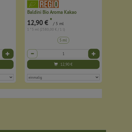
Baldini Bio Aroma Kakao
*
12,90 €
/ 5 ml
1 * 5 ml (2580,00 € / 1 l)
5 ml
Anzahl
12,90
€