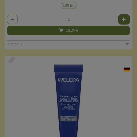
100 ml
Anzahl
10,29
€