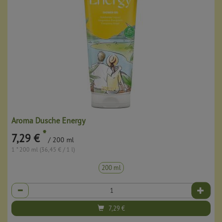
Aroma Dusche Energy
*
7,29 €
/ 200 ml
1 * 200 ml (36,45 € / 1 l)
200 ml
Anzahl
7,29
€