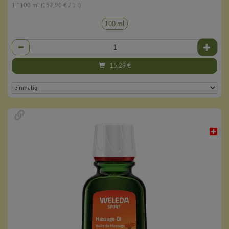
1 * 100 ml (152,90 € / 1 l)
100 ml
Anzahl
15,29
€