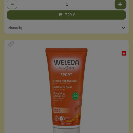
Anzahl
7,29
€