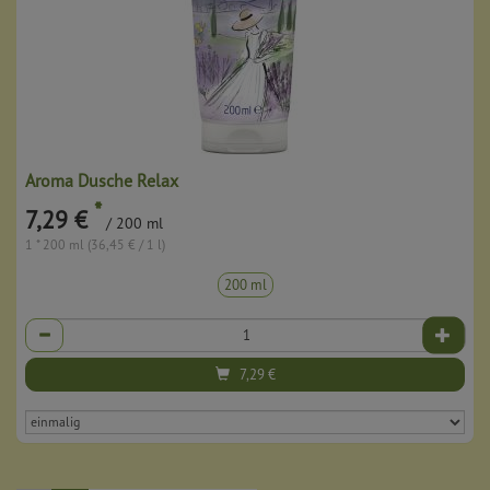
Aroma Dusche Relax
*
7,29 €
/ 200 ml
1 * 200 ml (36,45 € / 1 l)
200 ml
Anzahl
7,29
€