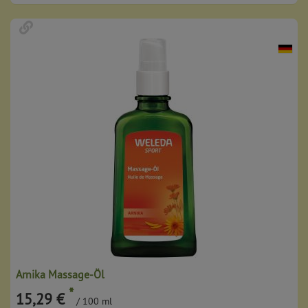
Arnika Massage-Öl
*
15,29 €
/ 100 ml