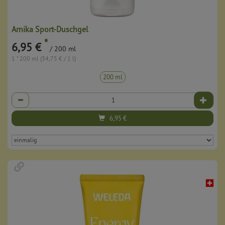
Arnika Sport-Duschgel
*
6,95 €
/ 200 ml
1 * 200 ml (34,75 € / 1 l)
200 ml
Anzahl
6,95
€