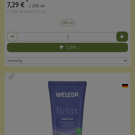
*
7,29 €
/ 200 ml
1 * 200 ml (36,45 € / 1 l)
200 ml
Anzahl
7,29
€