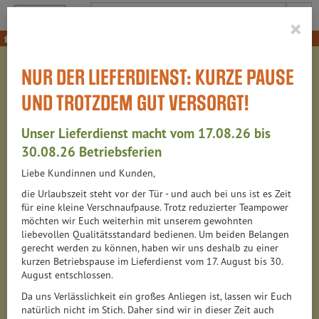
Produkt
×
NUR DER LIEFERDIENST: KURZE PAUSE
FÜR DICH, für jeden Tag
UND TROTZDEM GUT VERSORGT!
Kundenkarte
Unser Lieferdienst macht vom 17.08.26 bis
30.08.26 Betriebsferien
Aktuelle Angebote
Liebe Kundinnen und Kunden,
Regionale Produkte
die Urlaubszeit steht vor der Tür - und auch bei uns ist es Zeit
für eine kleine Verschnaufpause. Trotz reduzierter Teampower
Kundenzufriedenheit
möchten wir Euch weiterhin mit unserem gewohnten
liebevollen Qualitätsstandard bedienen. Um beiden Belangen
eCharge
gerecht werden zu können, haben wir uns deshalb zu einer
kurzen Betriebspause im Lieferdienst vom 17. August bis 30.
Zertifikate
August entschlossen.
Da uns Verlässlichkeit ein großes Anliegen ist, lassen wir Euch
natürlich nicht im Stich. Daher sind wir in dieser Zeit auch