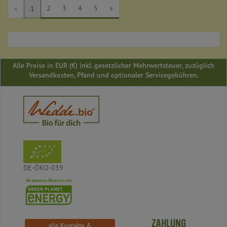
2
3
4
5
»
«
1
Alle Preise in EUR (€) inkl. gesetzlicher Mehrwertsteuer, zuzüglich
Versandkosten, Pfand und optionaler Servicegebühren.
DE-ÖKO-039
ZAHLUNG
alle Kontakte &