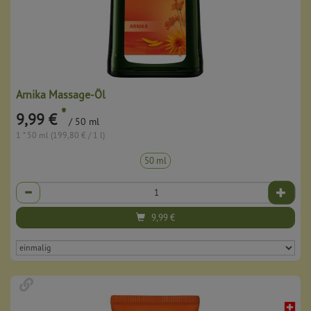
Arnika Massage-Öl
*
9,99 €
/ 50 ml
1 * 50 ml (199,80 € / 1 l)
50 ml
Anzahl
9,99
€