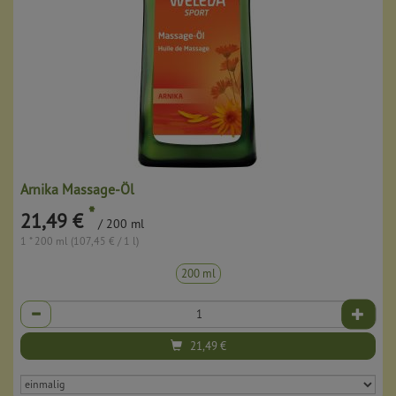
Arnika Massage-Öl
*
21,49 €
/ 200 ml
1 * 200 ml (107,45 € / 1 l)
200 ml
Anzahl
21,49
€