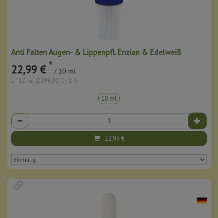
Anti Falten Augen- & Lippenpfl. Enzian & Edelweiß
*
22,99 €
/ 10 ml
1 * 10 ml (2299,00 € / 1 l)
10 ml
Anzahl
22,99
€