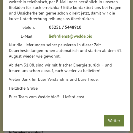
weiterhin telefonisch, per E-Mail oder persönlich in unseren
Bioläden für Euch erreichbar! Bitte kontaktiert uns bei Fragen
und Unsicherheiten gerne schon direkt jetzt, damit wir die
kurze Unterbrechung reibungslos überbrücken.
Telefon:
05251 / 5448910
E-Mail:
lieferdienst@wedde.bio
TREUEWERTSCHÄTZUNG -
Nur die Lieferungen selbst pausieren in dieser Zeit.
KUNDENKARTE
Dauerbestellungen ruhen automatisch und starten ab dem 31.
August wieder wie gewohnt.
Ab dem 31.08. sind wir mit frischer Energie zurück – und
Hier die Kundenkarte
Zum
freuen uns schon darauf, euch wieder zu beliefern!
von Wedde.bio®
Treuewertschätzungs-
Vielen Dank für Euer Verständnis und Eure Treue.
beantragen!
Newsletter anmelden!
Herzliche Grüße
Sie haben noch nicht unsere Vorteilskarte?
Euer Team vom Wedde.bio® - Lieferdienst
Dann schnell
hier
unkompliziert online bestellen . Sobald Sie
die Karte postalisch erreicht hat, können Sie diese nutzen
(einfach an der Kasse vorzeigen - auch im Shop zu verwenden)
und damit die Vorteile erhalten.
Weiter
Sie möchten über die neusten gültigen Angebote monatlich
informiert werden?