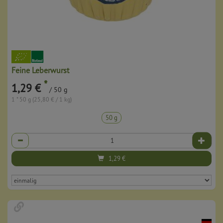
Feine Leberwurst
*
1,29 €
/ 50 g
1 * 50 g (25,80 € / 1 kg)
50 g
Anzahl
1,29
€