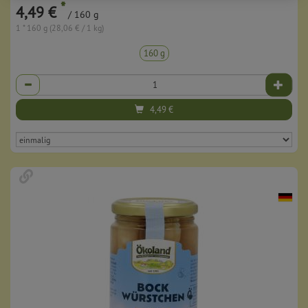
*
4,49 €
/ 160 g
1 * 160 g (28,06 € / 1 kg)
160 g
Anzahl
4,49
€