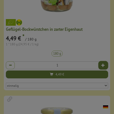
Geflügel-Bockwürstchen in zarter Eigenhaut
*
4,49 €
/ 180 g
1 * 180 g (24,95 € / 1 kg)
180 g
Anzahl
4,49
€