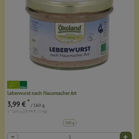
Leberwurst nach Hausmacher Art
*
3,99 €
/ 160 g
1 * 160 g (24,94 € / 1 kg)
160 g
Anzahl