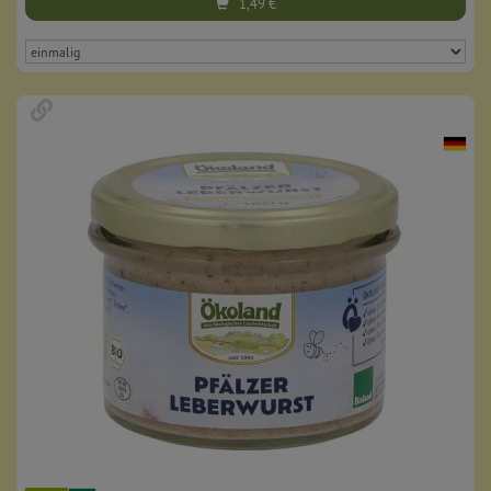
1,49
€