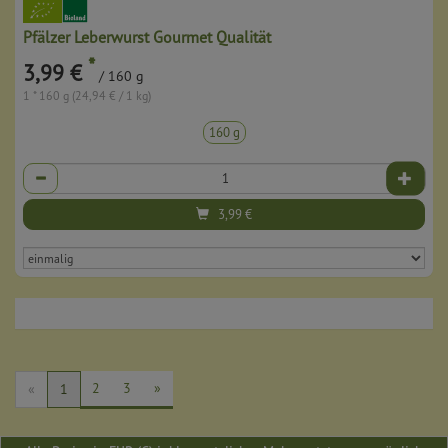
Pfälzer Leberwurst Gourmet Qualität
*
3,99 €
/ 160 g
1 * 160 g (24,94 € / 1 kg)
160 g
Anzahl
3,99
€
2
3
»
«
1