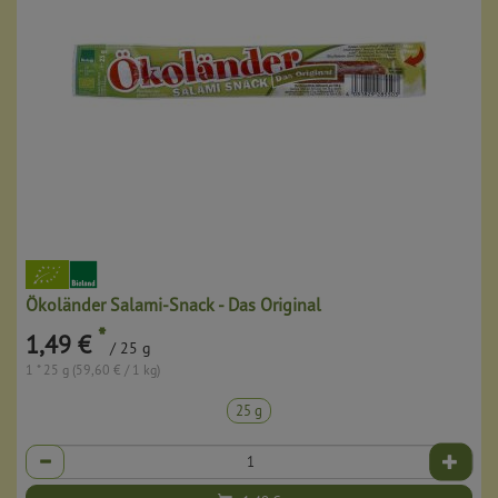
Ökoländer Salami-Snack - Das Original
*
1,49 €
/ 25 g
1 * 25 g (59,60 € / 1 kg)
25 g
Anzahl