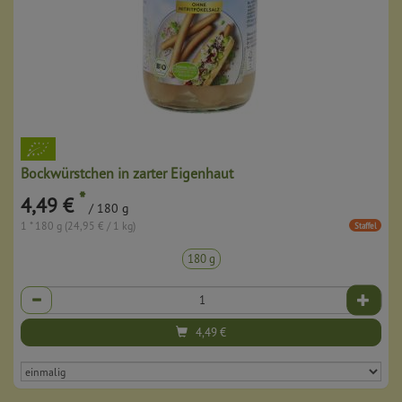
Bockwürstchen in zarter Eigenhaut
*
4,49 €
/ 180 g
1 * 180 g (24,95 € / 1 kg)
Staffel
180 g
Anzahl
4,49
€