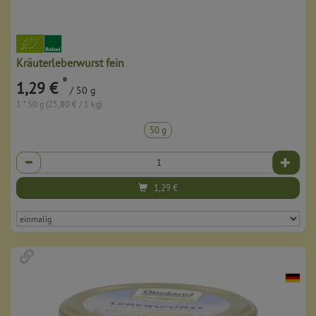
Kräuterleberwurst fein
*
1,29 €
/ 50 g
1 * 50 g (25,80 € / 1 kg)
50 g
Anzahl
1,29
€