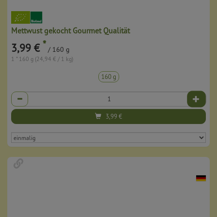
Mettwust gekocht Gourmet Qualität
*
3,99 €
/ 160 g
1 * 160 g (24,94 € / 1 kg)
160 g
Anzahl
3,99
€