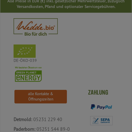
Alle Preise in EUR (€) inkl. gesetzlicher Mehrwertsteuer, zuzüglich
Versandkosten, Pfand und optionaler Servicegebühren.
DE-ÖKO-039
ZAHLUNG
alle Kontakte &
Öffnungszeiten
Detmold:
05231 229 40
Paderborn:
05251 544 89-0