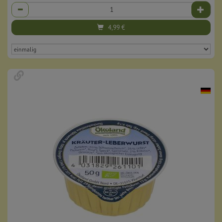
Anzahl
4,99
€