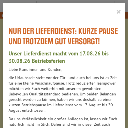
Produkt
×
Schnelle Küche
Wurstkonserven & Fleischersatzprodukte
NUR DER LIEFERDIENST: KURZE PAUSE
WURSTKONSERVEN &
UND TROTZDEM GUT VERSORGT!
FLEISCHERSATZPRODUKTE
Unser Lieferdienst macht vom 17.08.26 bis
30.08.26 Betriebsferien
Liebe Kundinnen und Kunden,
29 VON 6314
die Urlaubszeit steht vor der Tür - und auch bei uns ist es Zeit
für eine kleine Verschnaufpause. Trotz reduzierter Teampower
12
möchten wir Euch weiterhin mit unserem gewohnten
liebevollen Qualitätsstandard bedienen. Um beiden Belangen
gerecht werden zu können, haben wir uns deshalb zu einer
kurzen Betriebspause im Lieferdienst vom 17. August bis 30.
August entschlossen.
Hersteller
Ernährung
Allergene
Da uns Verlässlichkeit ein großes Anliegen ist, lassen wir Euch
natürlich nicht im Stich. Daher sind wir in dieser Zeit auch