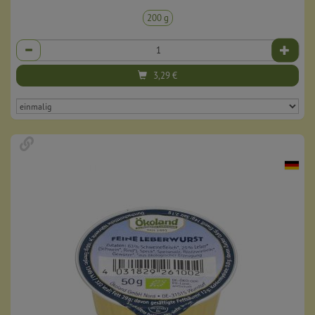
200 g
Anzahl
3,29
€