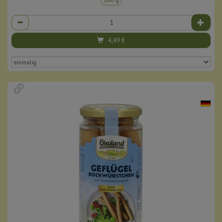
Anzahl
4,49
€