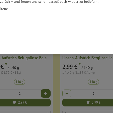
 zurück – und freuen uns schon darauf, euch wieder zu beliefern!
Treue.
Linsen-Aufstrich Belugalinse Balsamico
*
*
 €
2,99 €
/ 140 g
/ 140 g
 (21,35 € / 1 kg)
1 * 140 g (21,35 € / 1 kg)
140 g
140 g
Anzahl
2,99
€
2,99
€