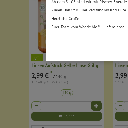
Ab dem 31.08. sind wir mit frischer Energie
Vielen Dank für Euer Verständnis und Eure 
Herzliche Grüße
Euer Team vom Wedde.bio® - Lieferdienst
Linsen Aufstrich Gelbe Linse Grillgemüse
*
2,99 €
2,99
/ 140 g
1 * 140 g (21,35 € / 1 kg)
1 * 140 g
140 g
Anzahl
Anzahl
2,99
€