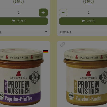
140 g
140 g
Anzahl
2,99
€
2,99
€