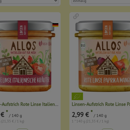
Linsen-Aufstrich Rote Linse Italienische Kräuter
*
*
 €
2,99 €
/ 140 g
/ 140 g
 (21,35 € / 1 kg)
1 * 140 g (21,35 € / 1 kg)