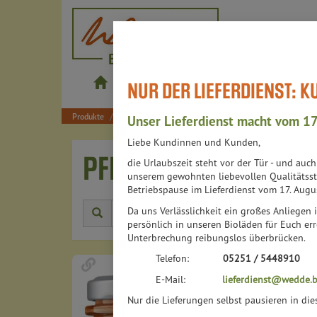
wedde.bio
NUR DER LIEFERDIENST: 
Produkte
Shop
Bistros
Lieferdienst
Produkte
Lebensmittel
Alles auf`s Brot
pflanzliche Aufs
Unser Lieferdienst macht vom 17
Liebe Kundinnen und Kunden,
PFLANZLICHE AUFSTR
die Urlaubszeit steht vor der Tür - und auc
unserem gewohnten liebevollen Qualitätsst
Betriebspause im Lieferdienst vom 17. Augu
Da uns Verlässlichkeit ein großes Anliegen i
Herstell
persönlich in unseren Bioläden für Euch err
Unterbrechung reibungslos überbrücken.
Telefon:
05251 / 5448910
E-Mail:
lieferdienst@wedde.b
Nur die Lieferungen selbst pausieren in di