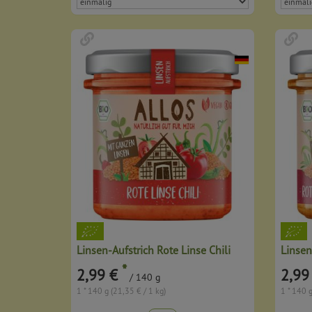
Linsen-Aufstrich Rote Linse Chili
*
2,99 €
2,99
/ 140 g
1 * 140 g (21,35 € / 1 kg)
1 * 140 g