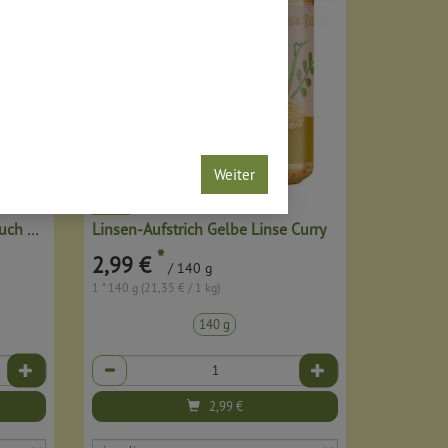
Weiter
Linsen-Aufstrich Berglinse Lauch Paprika
Linsen-Aufstrich Gelbe Linse Curry
*
2,99 €
/ 140 g
1 * 140 g (21,35 € / 1 kg)
140 g
Anzahl
2,99
€