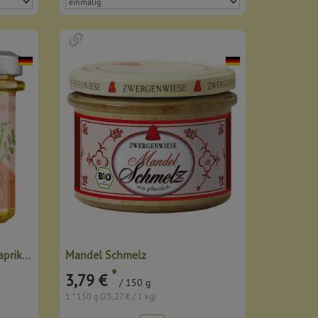
Linsen-Aufstrich Rote Linse Paprika Mango
Mandel Schmelz
*
3,79 €
/ 150 g
1 * 150 g (25,27 € / 1 kg)