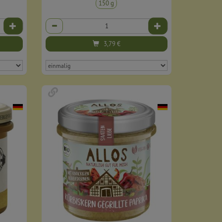
150 g
Anzahl
3,79
€