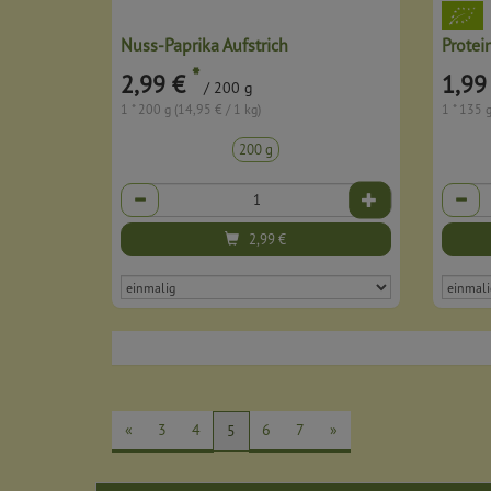
Nuss-Paprika Aufstrich
Protei
*
2,99 €
1,99
/ 200 g
1 * 200 g (14,95 € / 1 kg)
1 * 135 g
200 g
Anzahl
Anzahl
2,99
€
«
3
4
6
7
»
5