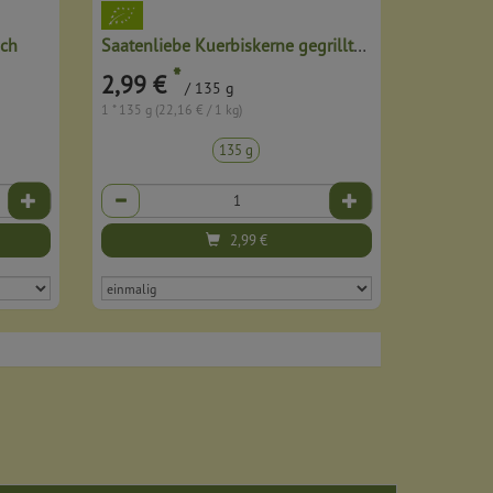
ich
Saatenliebe Kuerbiskerne gegrillte Paprika
*
2,99 €
/ 135 g
1 * 135 g (22,16 € / 1 kg)
135 g
Anzahl
2,99
€