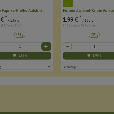
n Paprika-Pfeffer Aufstrich
Protein Zwiebel-Knobi Aufstr
*
*
 €
1,99 €
/ 135 g
/ 135 g
 (14,74 € / 1 kg)
1 * 135 g (14,74 € / 1 kg)
135 g
135 g
Anzahl
1,99
€
1,99
€