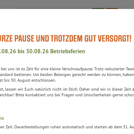
Produkt
KURZE PAUSE UND TROTZDEM GUT VERSORGT!
Bioläden
WissensWert
Aktuell-Events
Teil des Teams
Auch
triche & Pasteten
.08.26 bis 30.08.26 Betriebsferien
ICHE & PASTETEN
h bei uns ist es Zeit für eine kleine Verschnaufpause. Trotz reduzierter 
112 VON 6314
andard bedienen. Um beiden Belangen gerecht werden zu können, haben 
st bis 30. August entschlossen.
st, lassen wir Euch natürlich nicht im Stich. Daher sind wir in dieser Zeit
er
Ernährung
Allergene
eichbar! Bitte kontaktiert uns bei Fragen und Unsicherheiten gerne schon 
io
eser Zeit. Dauerbestellungen ruhen automatisch und starten ab dem 31. 