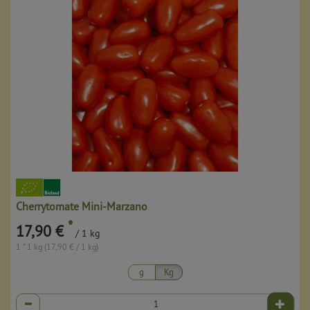
Cherrytomate Mini-Marzano
*
17,90 €
/ 1 kg
1 * 1 kg (17,90 € / 1 kg)
g
Kg
Anzahl