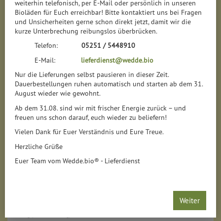
weiterhin telefonisch, per E-Mail oder persönlich in unseren
Bioläden für Euch erreichbar! Bitte kontaktiert uns bei Fragen
und Unsicherheiten gerne schon direkt jetzt, damit wir die
kurze Unterbrechung reibungslos überbrücken.
Telefon:
05251 / 5448910
E-Mail:
lieferdienst@wedde.bio
Nur die Lieferungen selbst pausieren in dieser Zeit.
Dauerbestellungen ruhen automatisch und starten ab dem 31.
August wieder wie gewohnt.
Ab dem 31.08. sind wir mit frischer Energie zurück – und
freuen uns schon darauf, euch wieder zu beliefern!
Vielen Dank für Euer Verständnis und Eure Treue.
Herzliche Grüße
Euer Team vom Wedde.bio® - Lieferdienst
Bratpaprika Pimiento de Padron
*
Weiter
29,90 €
/ 1 kg
1 * 1 kg (29,90 € / 1 kg)