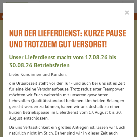
Produkt
×
Gemüse
Tomaten, Paprika & Co
NUR DER LIEFERDIENST: KURZE PAUSE
TOMATEN, PAPRIKA & CO
UND TROTZDEM GUT VERSORGT!
Unser Lieferdienst macht vom 17.08.26 bis
24 VON 6313
30.08.26 Betriebsferien
Liebe Kundinnen und Kunden,
12
die Urlaubszeit steht vor der Tür - und auch bei uns ist es Zeit
für eine kleine Verschnaufpause. Trotz reduzierter Teampower
möchten wir Euch weiterhin mit unserem gewohnten
liebevollen Qualitätsstandard bedienen. Um beiden Belangen
Hersteller
Allergene
gerecht werden zu können, haben wir uns deshalb zu einer
kurzen Betriebspause im Lieferdienst vom 17. August bis 30.
August entschlossen.
Da uns Verlässlichkeit ein großes Anliegen ist, lassen wir Euch
natürlich nicht im Stich. Daher sind wir in dieser Zeit auch