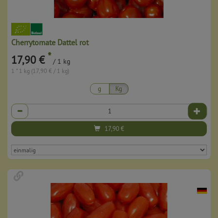
Cherrytomate Dattel rot
*
17,90 €
/ 1 kg
1 * 1 kg (17,90 € / 1 kg)
g
Kg
Anzahl
17,90
€