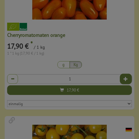
Cherryromatomaten orange
*
17,90 €
/ 1 kg
1 * 1 kg (17,90 € / 1 kg)
g
Kg
Anzahl
17,90
€