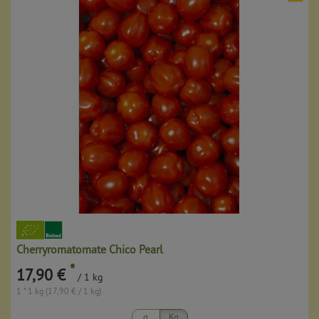
Cherryromatomate Chico Pearl
*
17,90 €
/ 1 kg
1 * 1 kg (17,90 € / 1 kg)
g
Kg