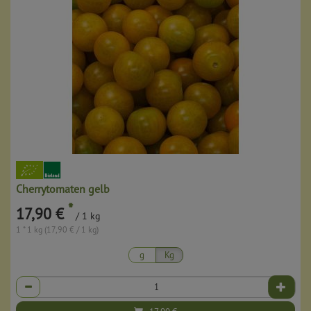
Cherrytomaten gelb
*
17,90 €
/ 1 kg
1 * 1 kg (17,90 € / 1 kg)
g
Kg
Anzahl