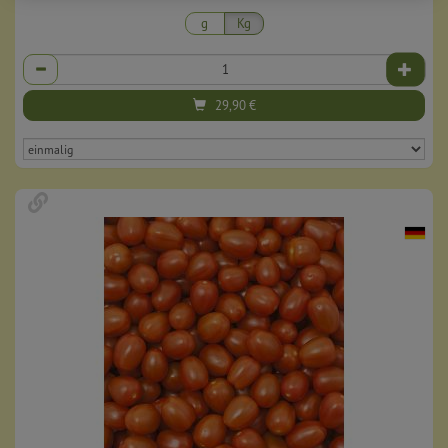
g
Kg
Anzahl
29,90
€