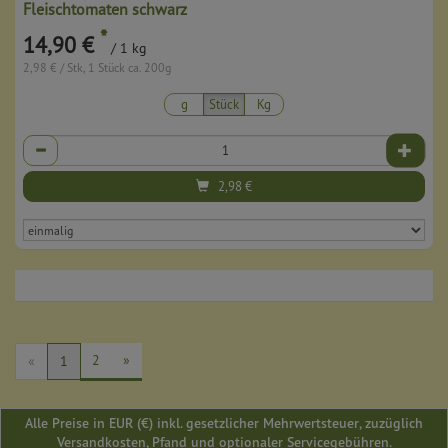
Fleischtomaten schwarz
*
14,90 €
/ 1 kg
2,98 € / Stk, 1 Stück ca. 200g
g
Stück
Kg
Anzahl
2,98
€
2
»
«
1
Alle Preise in EUR (€) inkl. gesetzlicher Mehrwertsteuer, zuzüglich
Versandkosten, Pfand und optionaler Servicegebühren.