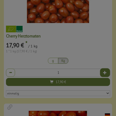
Cherry Herztomaten
*
17,90 €
/ 1 kg
1 * 1 kg (17,90 € / 1 kg)
g
Kg
Anzahl
17,90
€