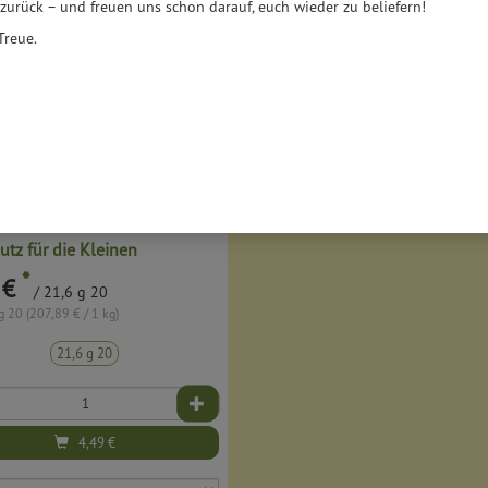
 zurück – und freuen uns schon darauf, euch wieder zu beliefern!
Treue.
utz für die Kleinen
*
 €
/ 21,6 g 20
g 20 (207,89 € / 1 kg)
21,6 g 20
4,49
€