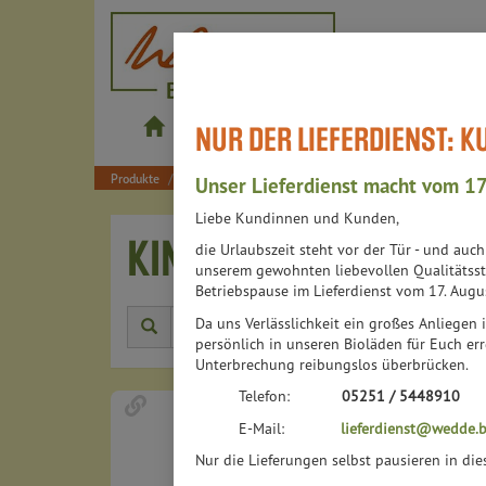
wedde.bio
NUR DER LIEFERDIENST: 
Produkte
Shop
Bistros
Lieferdienst
Produkte
Lebensmittel
Kaffee, Tee, Kakao
Kindertee
Unser Lieferdienst macht vom 17
Liebe Kundinnen und Kunden,
KINDERTEE
die Urlaubszeit steht vor der Tür - und auc
2 VON 6314
unserem gewohnten liebevollen Qualitätsst
Betriebspause im Lieferdienst vom 17. Augu
Da uns Verlässlichkeit ein großes Anliegen i
Herstell
persönlich in unseren Bioläden für Euch err
Unterbrechung reibungslos überbrücken.
Telefon:
05251 / 5448910
E-Mail:
lieferdienst@wedde.b
Nur die Lieferungen selbst pausieren in di