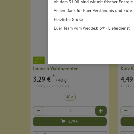
Ab dem 31.08. sind wir mit frischer Energie
Vielen Dank für Euer Verständnis und Eure 
Herzliche Grüße
Euer Team vom Wedde.bio® - Lieferdienst
Janosch Waldbärentee
Kutz K
*
3,29 €
4,49
/ 40 g
1 * 40 g (82,25 € / 1 kg)
1 * 21,6 
40 g
Anzahl
Anzahl
3,29
€