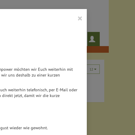
×
 das noch!
Rezepte
Teampower möchten wir Euch weiterhin mit
12
wir uns deshalb zu einer kurzen
 auch weiterhin telefonisch, per E-Mail oder
direkt jetzt, damit wir die kurze
August wieder wie gewohnt.