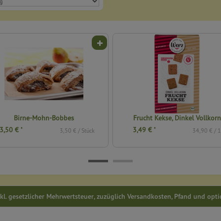
Mohn-Bobbes
Frucht Kekse, Dinkel Vollkorn
3,49 €
*
3,50 € / Stück
34,90 € / 1 kg
inkl. gesetzlicher Mehrwertsteuer, zuzüglich Versandkosten, Pfand und opt