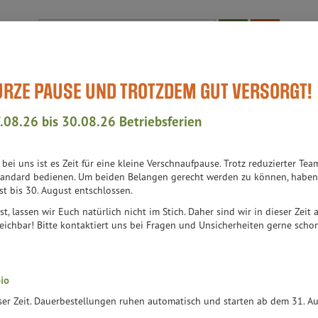
Produkt
KURZE PAUSE UND TROTZDEM GUT VERSORGT!
Bioläden
WissensWert
Aktuell-Events
Teil des Teams
Auch
.08.26 bis 30.08.26 Betriebsferien
h bei uns ist es Zeit für eine kleine Verschnaufpause. Trotz reduzierter 
andard bedienen. Um beiden Belangen gerecht werden zu können, haben 
st bis 30. August entschlossen.
st, lassen wir Euch natürlich nicht im Stich. Daher sind wir in dieser Zeit
er
Ernährung
Allergene
eichbar! Bitte kontaktiert uns bei Fragen und Unsicherheiten gerne schon 
io
eser Zeit. Dauerbestellungen ruhen automatisch und starten ab dem 31. 