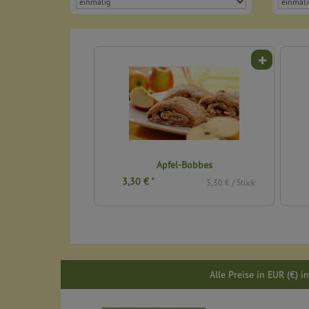
Apfel-Bobbes
Birne-
3,30 €
3,50 €
*
*
Stück
3,30 € / Stück
Alle Preise in EUR (€) 