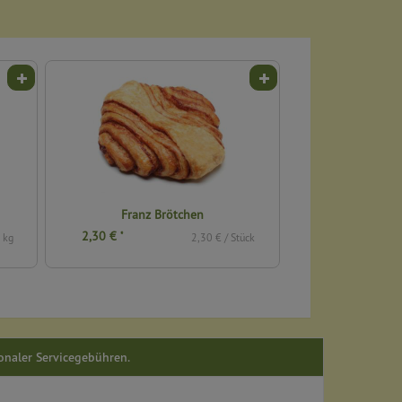
Franz Brötchen
Dinkel Spritzgebäck
2,30 €
3,79 €
*
*
2,30 € / Stück
18,95 € 
ionaler Servicegebühren.